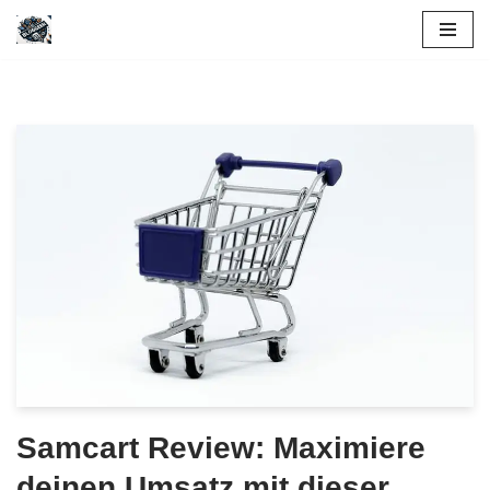
Skip
to
content
Samcart Review: Maximiere
deinen Umsatz mit dieser