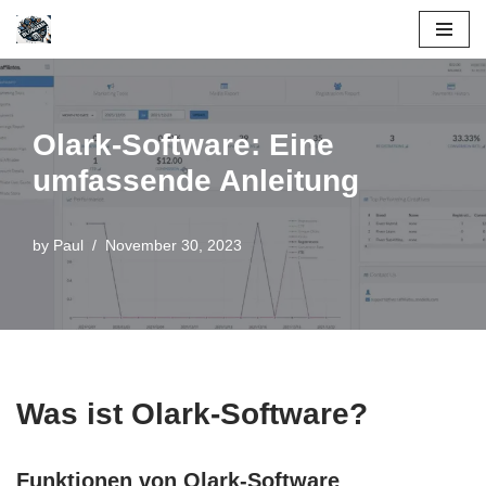
Skip
to
content
Olark-Software: Eine
umfassende Anleitung
by
Paul
November 30, 2023
Was ist Olark-Software?
Funktionen von Olark-Software