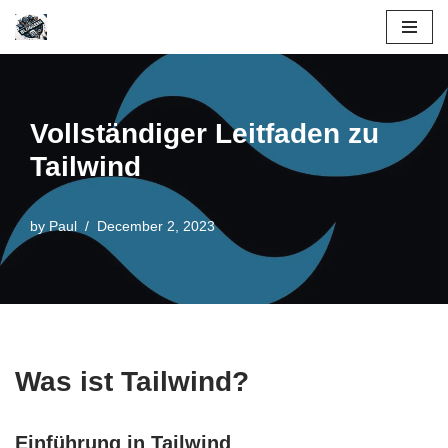
Skip
to
content
Vollständiger Leitfaden zu
Tailwind
by
Paul
December 2, 2023
Was ist Tailwind?
Einführung in Tailwind