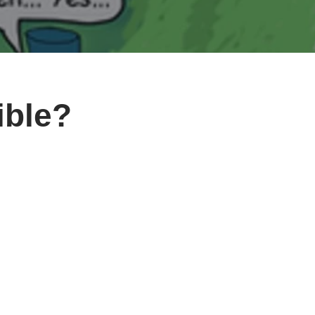
ible?