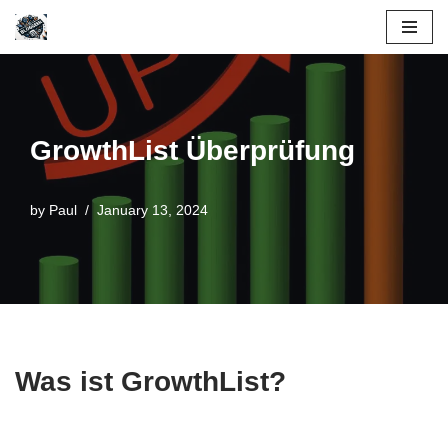
Skip
to
content
GrowthList Überprüfung
by
Paul
January 13, 2024
Was ist GrowthList?