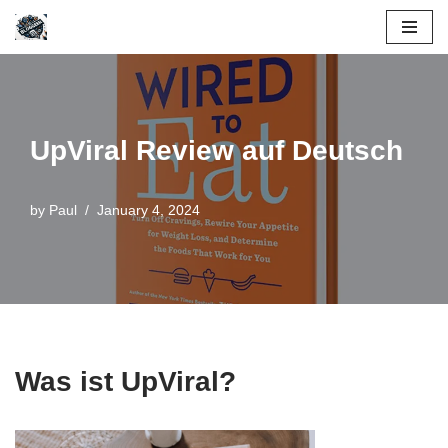
Skip
to
content
UpViral Review auf Deutsch
by
Paul
January 4, 2024
Was ist UpViral?