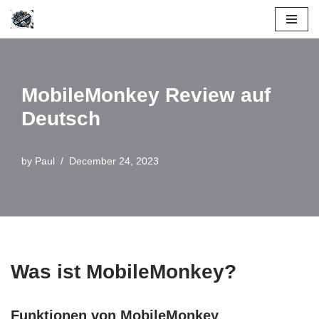
Skip
to
content
MobileMonkey Review auf
Deutsch
by
Paul
December 24, 2023
Was ist MobileMonkey?
Funktionen von MobileMonkey