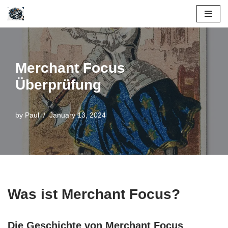
Skip
to
content
Merchant Focus
Überprüfung
by
Paul
January 13, 2024
Was ist Merchant Focus?
Die Geschichte von Merchant Focus