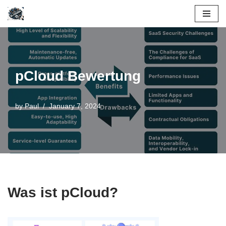
Skip
to
content
pCloud Bewertung
by
Paul
January 7, 2024
Was ist pCloud?