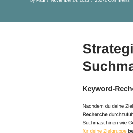
by
Paul
November 24, 2023
25272 Comments
Strategi
Suchma
Keyword-Rech
Nachdem du deine Zielg
Recherche
durchzuführ
Suchmaschinen wie Goo
für deine Zielgruppe
b