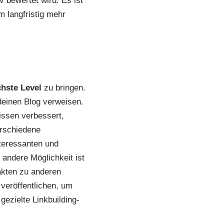
 bewertet wird. Es ist
m langfristig mehr
hste Level
zu bringen.
deinen Blog verweisen.
issen verbessert,
erschiedene
nteressanten und
 andere Möglichkeit ist
akten zu anderen
veröffentlichen, um
gezielte Linkbuilding-