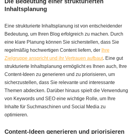
Die Bedeutung einer strukturierten
Inhaltsplanung
Eine strukturierte Inhaltsplanung ist von entscheidender
Bedeutung, um Ihren Blog erfolgreich zu machen. Durch
eine klare Planung können Sie sicherstellen, dass Sie
regelmäßig hochwertigen Content liefern, der
Ihre
Zielgruppe anspricht und ihr Vertrauen aufbaut
. Eine gut
strukturierte Inhaltsplanung ermöglicht es Ihnen auch, Ihre
Content-Ideen zu generieren und zu priorisieren, um
sicherzustellen, dass Sie relevante und interessante
Themen abdecken. Darüber hinaus spielt die Verwendung
von Keywords und SEO eine wichtige Rolle, um Ihre
Inhalte für Suchmaschinen und Social Media zu
optimieren.
Content-Ideen generieren und priorisieren