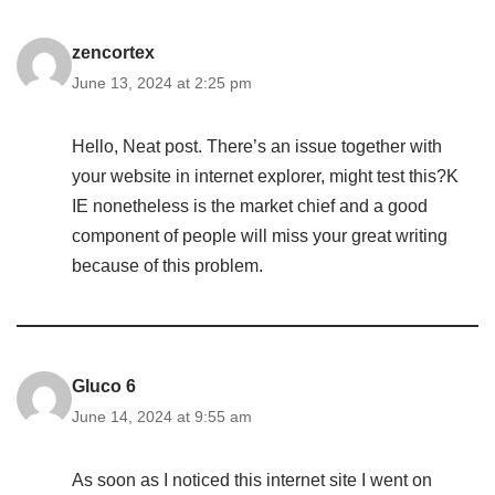
zencortex
June 13, 2024 at 2:25 pm
Hello, Neat post. There’s an issue together with
your website in internet explorer, might test this?K
IE nonetheless is the market chief and a good
component of people will miss your great writing
because of this problem.
Gluco 6
June 14, 2024 at 9:55 am
As soon as I noticed this internet site I went on