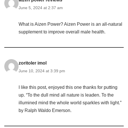
June 5, 2024 at 2:37 am
What is Aizen Power? Aizen Power is an all-natural
supplement to improve overall male health.
zoritoler imol
June 10, 2024 at 3:39 pm
I like this post, enjoyed this one thanks for putting
up. “To the dull mind all nature is leaden. To the
illumined mind the whole world sparkles with light.”
by Ralph Waldo Emerson.