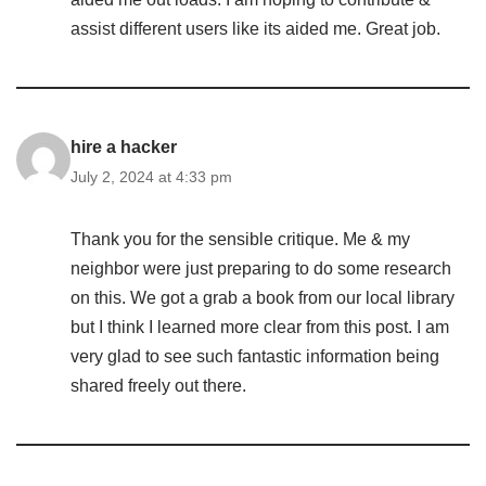
assist different users like its aided me. Great job.
hire a hacker
July 2, 2024 at 4:33 pm
Thank you for the sensible critique. Me & my
neighbor were just preparing to do some research
on this. We got a grab a book from our local library
but I think I learned more clear from this post. I am
very glad to see such fantastic information being
shared freely out there.