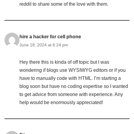
reddit to share some of the love with them.
hire a hacker for cell phone
June 18, 2024 at 6:24 pm
Hey there this is kinda of off topic but I was
wondering if blogs use WYSIWYG editors or if you
have to manually code with HTML. I’m starting a
blog soon but have no coding expertise so I wanted
to get advice from someone with experience. Any
help would be enormously appreciated!