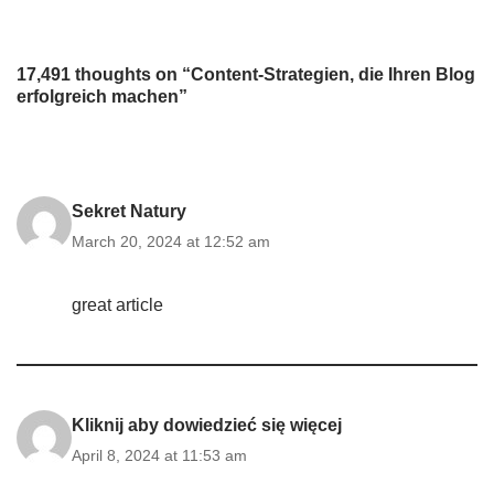
17,491 thoughts on “Content-Strategien, die Ihren Blog
erfolgreich machen”
Sekret Natury
March 20, 2024 at 12:52 am
great article
Kliknij aby dowiedzieć się więcej
April 8, 2024 at 11:53 am