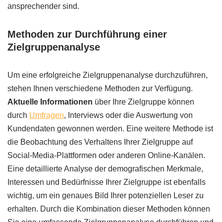
ansprechender sind.
Methoden zur Durchführung einer
Zielgruppenanalyse
Um eine erfolgreiche Zielgruppenanalyse durchzuführen,
stehen Ihnen verschiedene Methoden zur Verfügung.
Aktuelle Informationen
über Ihre Zielgruppe können
durch
Umfragen
, Interviews oder die Auswertung von
Kundendaten gewonnen werden. Eine weitere Methode ist
die Beobachtung des Verhaltens Ihrer Zielgruppe auf
Social-Media-Plattformen oder anderen Online-Kanälen.
Eine detaillierte Analyse der demografischen Merkmale,
Interessen und Bedürfnisse Ihrer Zielgruppe ist ebenfalls
wichtig, um ein genaues Bild Ihrer potenziellen Leser zu
erhalten. Durch die Kombination dieser Methoden können