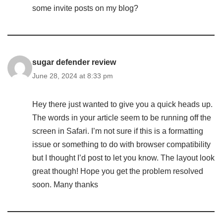
some invite posts on my blog?
sugar defender review
June 28, 2024 at 8:33 pm
Hey there just wanted to give you a quick heads up.
The words in your article seem to be running off the
screen in Safari. I’m not sure if this is a formatting
issue or something to do with browser compatibility
but I thought I’d post to let you know. The layout look
great though! Hope you get the problem resolved
soon. Many thanks