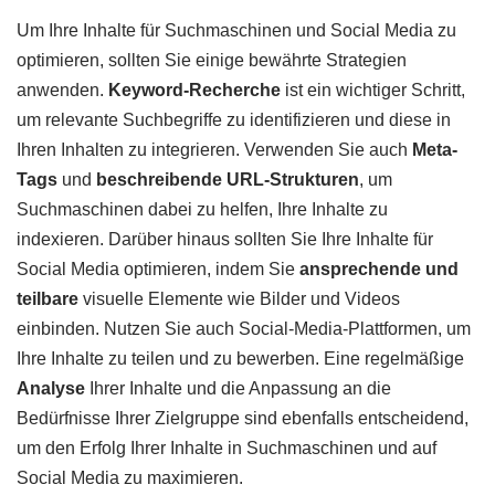
Um Ihre Inhalte für Suchmaschinen und Social Media zu
optimieren, sollten Sie einige bewährte Strategien
anwenden.
Keyword-Recherche
ist ein wichtiger Schritt,
um relevante Suchbegriffe zu identifizieren und diese in
Ihren Inhalten zu integrieren. Verwenden Sie auch
Meta-
Tags
und
beschreibende URL-Strukturen
, um
Suchmaschinen dabei zu helfen, Ihre Inhalte zu
indexieren. Darüber hinaus sollten Sie Ihre Inhalte für
Social Media optimieren, indem Sie
ansprechende und
teilbare
visuelle Elemente wie Bilder und Videos
einbinden. Nutzen Sie auch Social-Media-Plattformen, um
Ihre Inhalte zu teilen und zu bewerben. Eine regelmäßige
Analyse
Ihrer Inhalte und die Anpassung an die
Bedürfnisse Ihrer Zielgruppe sind ebenfalls entscheidend,
um den Erfolg Ihrer Inhalte in Suchmaschinen und auf
Social Media zu maximieren.