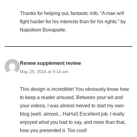
Thanks for helping out, fantastic info. “A man will
fight harder for his interests than for his rights.” by
Napoleon Bonaparte.
Renew supplement review
May 25, 2024 at 9:14 am
This design is incredible! You obviously know how
to keep a reader amused. Between your wit and
your videos, I was almost moved to start my own
blog (well, almost…HaHa!) Excellent job. I really
enjoyed what you had to say, and more than that,
how you presented it. Too cool!