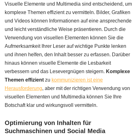
Visuelle Elemente und Multimedia sind entscheidend, um
komplexe Themen effizient zu vermitteln. Bilder, Grafiken
und Videos können Informationen auf eine ansprechende
und leicht verständliche Weise präsentieren. Durch die
Verwendung von visuellen Elementen können Sie die
Aufmerksamkeit Ihrer Leser auf wichtige Punkte lenken
und ihnen helfen, den Inhalt besser zu erfassen. Darüber
hinaus können visuelle Elemente die Lesbarkeit
verbessern und das Lesevergnügen steigern.
Komplexe
Themen effizient
zu
kommunizieren ist eine
Herausforderung
, aber mit der richtigen Verwendung von
visuellen Elementen und Multimedia können Sie Ihre
Botschaft klar und wirkungsvoll vermitteln.
Optimierung von Inhalten für
Suchmaschinen und Social Media