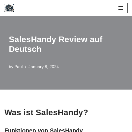
Skip
to
content
SalesHandy Review auf
Deutsch
by
Paul
January 8, 2024
Was ist SalesHandy?
Funktionen von SalesHandy