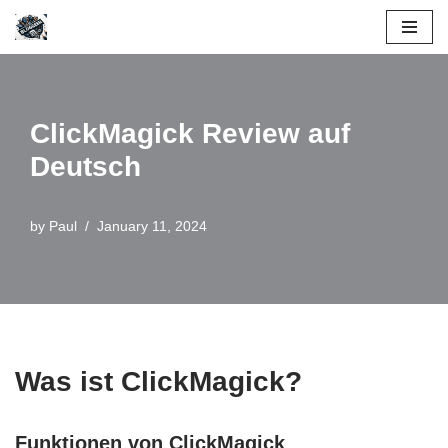
Skip
to
content
ClickMagick Review auf
Deutsch
by
Paul
January 11, 2024
Was ist ClickMagick?
Funktionen von ClickMagick