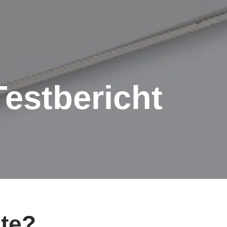
Testbericht
ite?