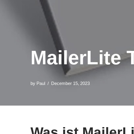
MailerLite 
by
Paul
December 15, 2023
Was ist MailerL