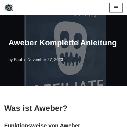
Skip
to
content
Aweber Komplette Anleitung
by
Paul
November 27, 2023
Was ist Aweber?
Funktionsweise von Aweber