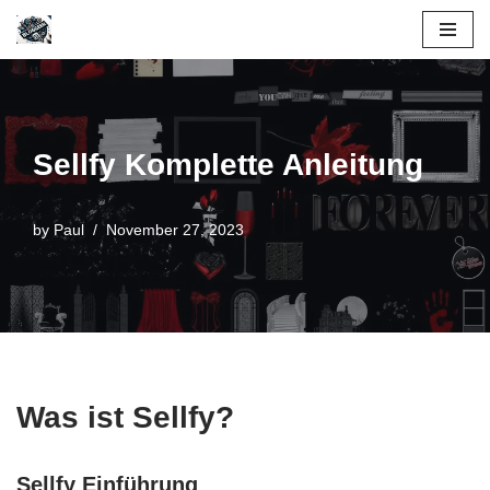
Skip
to
content
Sellfy Komplette Anleitung
by
Paul
November 27, 2023
Was ist Sellfy?
Sellfy Einführung