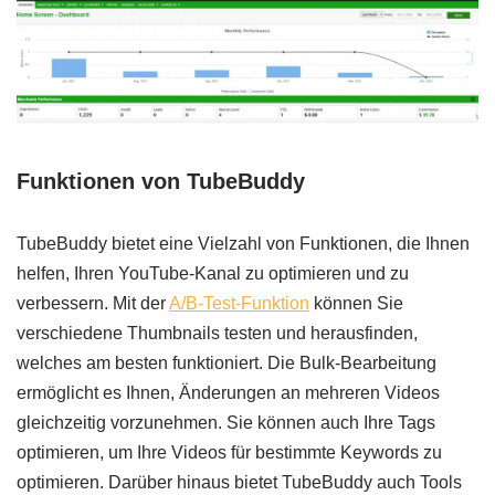
Funktionen von TubeBuddy
TubeBuddy bietet eine Vielzahl von Funktionen, die Ihnen
helfen, Ihren YouTube-Kanal zu optimieren und zu
verbessern. Mit der
A/B-Test-Funktion
können Sie
verschiedene Thumbnails testen und herausfinden,
welches am besten funktioniert. Die Bulk-Bearbeitung
ermöglicht es Ihnen, Änderungen an mehreren Videos
gleichzeitig vorzunehmen. Sie können auch Ihre Tags
optimieren, um Ihre Videos für bestimmte Keywords zu
optimieren. Darüber hinaus bietet TubeBuddy auch Tools