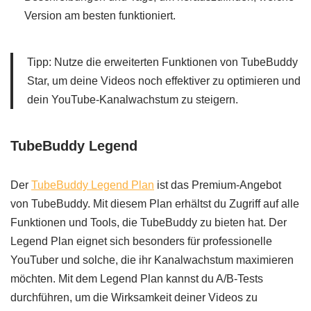
Version am besten funktioniert.
Tipp: Nutze die erweiterten Funktionen von TubeBuddy
Star, um deine Videos noch effektiver zu optimieren und
dein YouTube-Kanalwachstum zu steigern.
TubeBuddy Legend
Der
TubeBuddy Legend Plan
ist das Premium-Angebot
von TubeBuddy. Mit diesem Plan erhältst du Zugriff auf alle
Funktionen und Tools, die TubeBuddy zu bieten hat. Der
Legend Plan eignet sich besonders für professionelle
YouTuber und solche, die ihr Kanalwachstum maximieren
möchten. Mit dem Legend Plan kannst du A/B-Tests
durchführen, um die Wirksamkeit deiner Videos zu