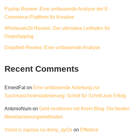
Payhip Review: Eine umfassende Analyse der E-
Commerce-Plattform für Kreative
Wholesale2b Review: Der ultimative Leitfaden für
Dropshipping
Dropified-Review: Eine umfassende Analyse
Recent Comments
ErnestFat
on
Eine umfassende Anleitung zur
Suchmaschinenoptimierung: Schritt für Schritt zum Erfolg
AntonioNum
on
Geld verdienen mit Ihrem Blog: Die besten
Monetarisierungsmethoden
Vivod iz zapoya na domy_qyOa
on
Effektive