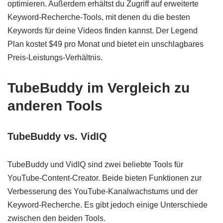
optimieren. Außerdem erhältst du Zugriff auf erweiterte
Keyword-Recherche-Tools, mit denen du die besten
Keywords für deine Videos finden kannst. Der Legend
Plan kostet $49 pro Monat und bietet ein unschlagbares
Preis-Leistungs-Verhältnis.
TubeBuddy im Vergleich zu
anderen Tools
TubeBuddy vs. VidIQ
TubeBuddy und VidIQ sind zwei beliebte Tools für
YouTube-Content-Creator. Beide bieten Funktionen zur
Verbesserung des YouTube-Kanalwachstums und der
Keyword-Recherche. Es gibt jedoch einige Unterschiede
zwischen den beiden Tools.