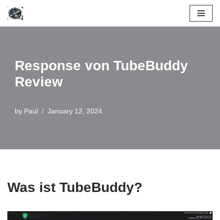
Skip
to
content
Response von TubeBuddy
Review
by
Paul
January 12, 2024
Was ist TubeBuddy?