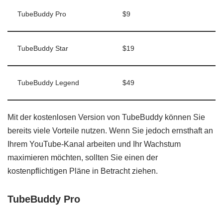
TubeBuddy Pro
$9
TubeBuddy Star
$19
TubeBuddy Legend
$49
Mit der kostenlosen Version von TubeBuddy können Sie
bereits viele Vorteile nutzen. Wenn Sie jedoch ernsthaft an
Ihrem YouTube-Kanal arbeiten und Ihr Wachstum
maximieren möchten, sollten Sie einen der
kostenpflichtigen Pläne in Betracht ziehen.
TubeBuddy Pro