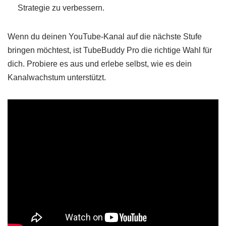
Strategie zu verbessern.
Wenn du deinen YouTube-Kanal auf die nächste Stufe
bringen möchtest, ist TubeBuddy Pro die richtige Wahl für
dich. Probiere es aus und erlebe selbst, wie es dein
Kanalwachstum unterstützt.