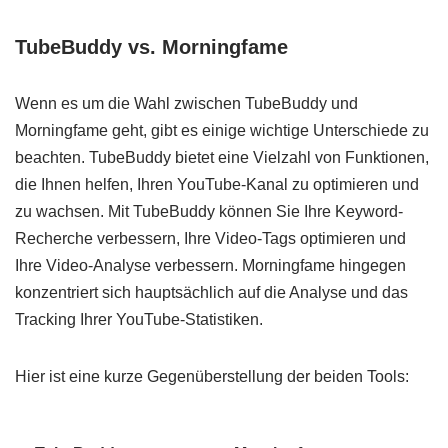
TubeBuddy vs. Morningfame
Wenn es um die Wahl zwischen TubeBuddy und
Morningfame geht, gibt es einige wichtige Unterschiede zu
beachten. TubeBuddy bietet eine Vielzahl von Funktionen,
die Ihnen helfen, Ihren YouTube-Kanal zu optimieren und
zu wachsen. Mit TubeBuddy können Sie Ihre Keyword-
Recherche verbessern, Ihre Video-Tags optimieren und
Ihre Video-Analyse verbessern. Morningfame hingegen
konzentriert sich hauptsächlich auf die Analyse und das
Tracking Ihrer YouTube-Statistiken.
Hier ist eine kurze Gegenüberstellung der beiden Tools: