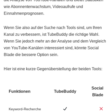
wie Abonnentenwachstum, Videoaufrufe und
Einnahmenprognosen.
Wenn Sie also auf der Suche nach Tools sind, um Ihren
Kanal zu verbessern, ist TubeBuddy die richtige Wahl.
Wenn Sie jedoch mehr an der Analyse und dem Vergleich
von YouTube-Kanälen interessiert sind, könnte Social
Blade die bessere Option sein.
Hier ist eine kurze Gegenüberstellung der beiden Tools:
Social
Funktionen
TubeBuddy
Blade
Keyword-Recherche