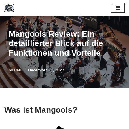
Skip
to
content
Mangools Review: Ein
detaillierter Blick auf die
Funktionen und Vorteile
by
Paul
December 29, 2023
Was ist Mangools?