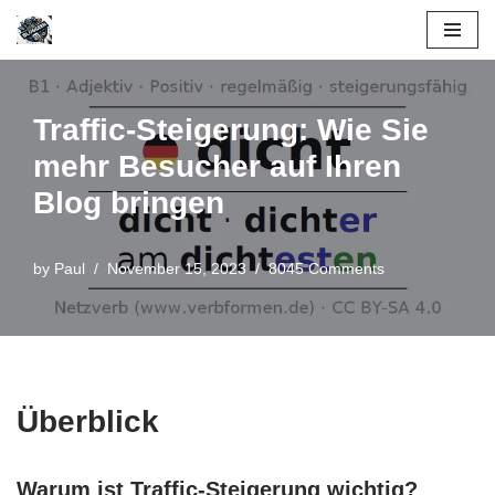
Skip
to
content
Traffic-Steigerung: Wie Sie
mehr Besucher auf Ihren
Blog bringen
by
Paul
November 15, 2023
8045 Comments
Überblick
Warum ist Traffic-Steigerung wichtig?