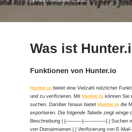
by
Paul
December 7, 2023
Was ist Hunter.
Funktionen von Hunter.io
Hunter.io
bietet eine Vielzahl nützlicher Funk
und zu verifizieren. Mit
Hunter.io
können Sie m
suchen. Darüber hinaus bietet
Hunter.io
die M
exportieren.
Die folgende Tabelle zeigt einige
Beschreibung | |———-|————–| | Suchen nac
von Domainnamen | | Verifizierung von E-Mail-