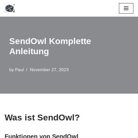
Skip
to
content
SendOwl Komplette
Anleitung
by
Paul
November 27, 2023
Was ist SendOwl?
Funktionen von SendOwl