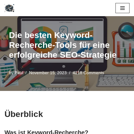
Skip
to
content
Die besten Keyword-
Recherche-Tools für eine
erfolgreiche SEO-Strategie
by
Paul
November 15, 2023
4218 Comments
Überblick
Was ist Keyword-Recherche?