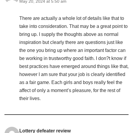
May 20, 2024 at 5:50 am
There are actually a whole lot of details like that to
take into consideration. That may be a great point to
bring up. I supply the thoughts above as normal
inspiration but clearly there are questions just like
the one you bring up where an important factor can
be working in trustworthy good faith. I don?t know if
best practices have emerged around things like that,
however I am sure that your job is clearly identified
as a fair game. Each girls and boys really feel the
affect of only a moment’s pleasure, for the rest of
their lives.
Lottery defeater review