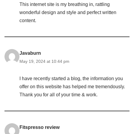
This internet site is my breathing in, rattling
wonderful design and style and perfect written
content.
Javaburn
May 19, 2024 at 10:44 pm
I have recently started a blog, the information you
offer on this website has helped me tremendously.
Thank you for all of your time & work.
Fitspresso review