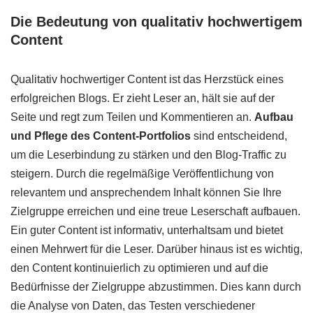
Die Bedeutung von qualitativ hochwertigem
Content
Qualitativ hochwertiger Content ist das Herzstück eines
erfolgreichen Blogs. Er zieht Leser an, hält sie auf der
Seite und regt zum Teilen und Kommentieren an.
Aufbau
und Pflege des Content-Portfolios
sind entscheidend,
um die Leserbindung zu stärken und den Blog-Traffic zu
steigern. Durch die regelmäßige Veröffentlichung von
relevantem und ansprechendem Inhalt können Sie Ihre
Zielgruppe erreichen und eine treue Leserschaft aufbauen.
Ein guter Content ist informativ, unterhaltsam und bietet
einen Mehrwert für die Leser. Darüber hinaus ist es wichtig,
den Content kontinuierlich zu optimieren und auf die
Bedürfnisse der Zielgruppe abzustimmen. Dies kann durch
die Analyse von Daten, das Testen verschiedener