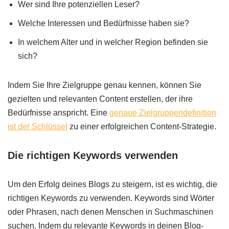
Wer sind Ihre potenziellen Leser?
Welche Interessen und Bedürfnisse haben sie?
In welchem Alter und in welcher Region befinden sie
sich?
Indem Sie Ihre Zielgruppe genau kennen, können Sie
gezielten und relevanten Content erstellen, der ihre
Bedürfnisse anspricht. Eine
genaue Zielgruppendefinition
ist der Schlüssel
zu einer erfolgreichen Content-Strategie.
Die richtigen Keywords verwenden
Um den Erfolg deines Blogs zu steigern, ist es wichtig, die
richtigen Keywords zu verwenden. Keywords sind Wörter
oder Phrasen, nach denen Menschen in Suchmaschinen
suchen. Indem du relevante Keywords in deinen Blog-