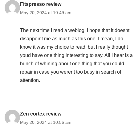
Fitspresso review
May 20, 2024 at 10:49 am
The next time I read a weblog, I hope that it doesnt
disappoint me as much as this one. I mean, I do
know it was my choice to read, but I really thought
youd have one thing interesting to say. All I hear is a
bunch of whining about one thing that you could
repair in case you werent too busy in search of
attention.
Zen cortex review
May 20, 2024 at 10:56 am