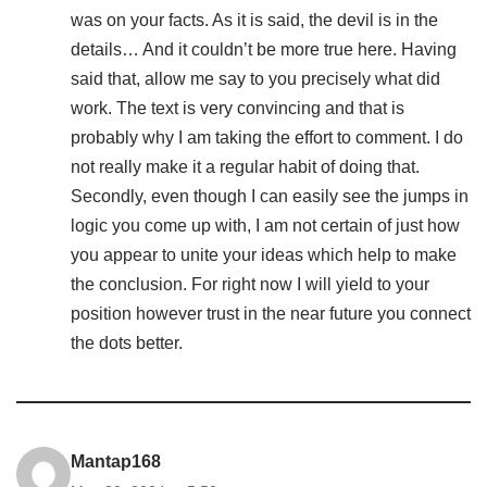
was on your facts. As it is said, the devil is in the
details… And it couldn’t be more true here. Having
said that, allow me say to you precisely what did
work. The text is very convincing and that is
probably why I am taking the effort to comment. I do
not really make it a regular habit of doing that.
Secondly, even though I can easily see the jumps in
logic you come up with, I am not certain of just how
you appear to unite your ideas which help to make
the conclusion. For right now I will yield to your
position however trust in the near future you connect
the dots better.
Mantap168