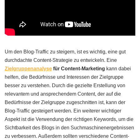
Um den Blog-Traffic zu steigern, ist es wichtig, eine gut
durchdachte Content-Strategie zu entwickeln. Eine
Zielgruppenanalyse
für Content-Marketing
kann dabei
helfen, die Bedürfnisse und Interessen der Zielgruppe
besser zu verstehen. Durch die gezielte Erstellung von
relevantem und ansprechendem Content, der auf die
Bedürfnisse der Zielgruppe zugeschnitten ist, kann der
Blog-Traffic gesteigert werden. Ein weiterer wichtiger
Aspekt ist die Verwendung der richtigen Keywords, um die
Sichtbarkeit des Blogs in den Suchmaschinenergebnissen
zu verbessern. Außerdem sollten verschiedene Content-