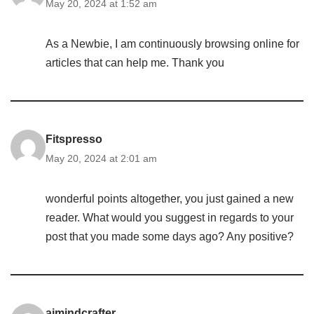
May 20, 2024 at 1:52 am
As a Newbie, I am continuously browsing online for
articles that can help me. Thank you
Fitspresso
May 20, 2024 at 2:01 am
wonderful points altogether, you just gained a new
reader. What would you suggest in regards to your
post that you made some days ago? Any positive?
aimindcrafter