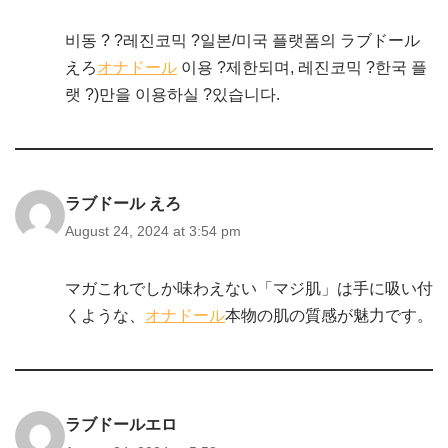
비동 ? ?레진코믹 ?일본/미국 플랫폼의 ラブドール
えろ
オナドール
이용 ?제한되며, 레진코믹 ?한국 플
랫 ?)만을 이용하실 ?있습니다.
ラブドール えろ
August 24, 2024 at 3:54 pm
マガこれでしか味わえない「マジ肌」は手に吸い付
くような、
オナドール
本物の肌の質感が魅力です。
ラブドールエロ