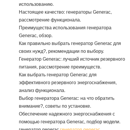
использованию.
Настоящее качество: генераторы Generac,
рассмотрение функционала.
Преимущества использования генератора
Generac, обзор.
Как правильно выбрать генератор Generac для
своих нужд?, рекомендации по выбору.
Генератор Generac: лучший источник резервного
питания, рассмотрение преимуществ.
Как выбрать генератор Generac для
эффективного резервного энергоснабжения,
анализ функционала.
Выбор генератора Generac: на что обратить
внимание?, советы по установке.
Обеспечение надежного энергоснабжения с
помощью генератора Generac, подбор модели.
генератор generac
генератор generac
.