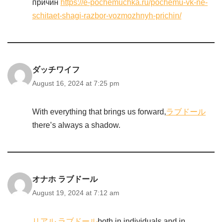
причин
https://e-pochemuchka.ru/pochemu-vk-ne-
schitaet-shagi-razbor-vozmozhnyh-prichin/
ダッチワイフ
August 16, 2024 at 7:25 pm
With everything that brings us forward,
ラブドール
there’s always a shadow.
オナホ ラブドール
August 19, 2024 at 7:12 am
リアル ラブドール
both in individuals and in