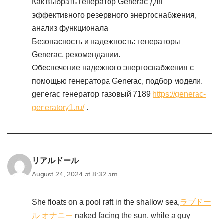
Как выбрать генератор Generac для
эффективного резервного энергоснабжения,
анализ функционала.
Безопасность и надежность: генераторы
Generac, рекомендации.
Обеспечение надежного энергоснабжения с
помощью генератора Generac, подбор модели.
generac генератор газовый 7189
https://generac-
generatory1.ru/
.
リアルドール
August 24, 2024 at 8:32 am
She floats on a pool raft in the shallow sea,
ラブドー
ル オナニー
naked facing the sun, while a guy