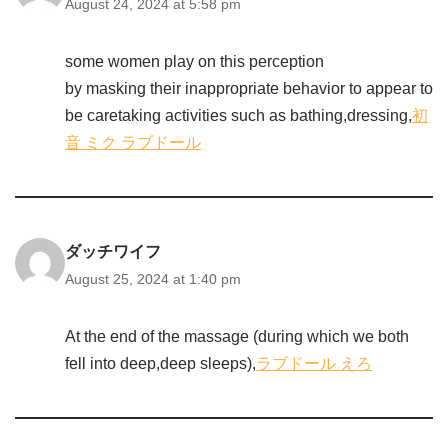
August 24, 2024 at 5:58 pm
some women play on this perception
by masking their inappropriate behavior to appear to
be caretaking activities such as bathing,dressing,
初
音 ミク ラブドール
ダッチワイフ
August 25, 2024 at 1:40 pm
At the end of the massage (during which we both
fell into deep,deep sleeps),
ラブドール えろ