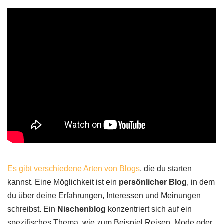
Es gibt verschiedene Arten von Blogs
, die du starten
kannst. Eine Möglichkeit ist ein
persönlicher Blog
, in dem
du über deine Erfahrungen, Interessen und Meinungen
schreibst. Ein
Nischenblog
konzentriert sich auf ein
spezifisches Thema, wie zum Beispiel Reisen, Mode oder