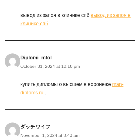
вывод из запоя в клинике спб
вывод из запоя в
клинике спб
.
Diplomi_mtol
October 31, 2024 at 12:10 pm
купить дипломы о высшем в воронеже
man-
diploms.ru
.
ダッチワイフ
November 1, 2024 at 3:40 am