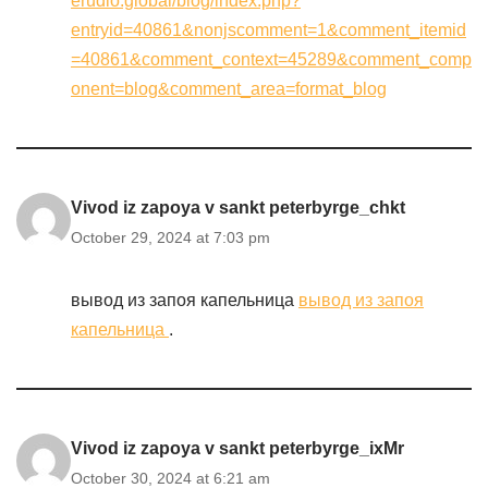
erudio.global/blog/index.php?
entryid=40861&nonjscomment=1&comment_itemid
=40861&comment_context=45289&comment_comp
onent=blog&comment_area=format_blog
Vivod iz zapoya v sankt peterbyrge_chkt
October 29, 2024 at 7:03 pm
вывод из запоя капельница
вывод из запоя
капельница
.
Vivod iz zapoya v sankt peterbyrge_ixMr
October 30, 2024 at 6:21 am