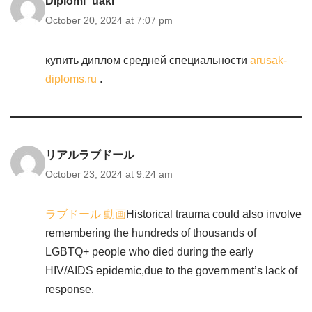
Diplomi_uakl
October 20, 2024 at 7:07 pm
купить диплом средней специальности
arusak-
diploms.ru
.
リアルラブドール
October 23, 2024 at 9:24 am
ラブドール 動画
Historical trauma could also involve
remembering the hundreds of thousands of
LGBTQ+ people who died during the early
HIV/AIDS epidemic,due to the government’s lack of
response.