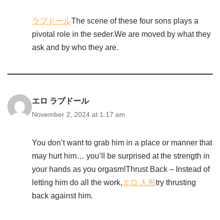
ラブドール
The scene of these four sons plays a
pivotal role in the seder.We are moved by what they
ask and by who they are.
エロ ラブドール
November 2, 2024 at 1:17 am
You don’t want to grab him in a place or manner that
may hurt him… you’ll be surprised at the strength in
your hands as you orgasm!Thrust Back – Instead of
letting him do all the work,
エロ 人形
try thrusting
back against him.